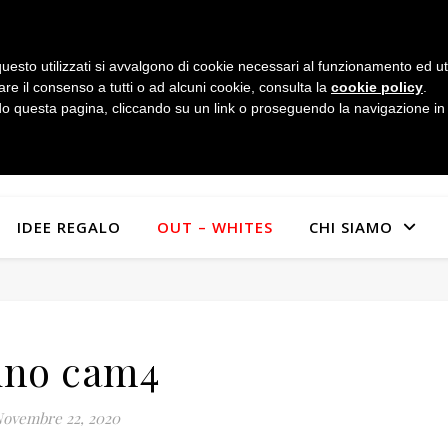
uesto utilizzati si avvalgono di cookie necessari al funzionamento ed utili 
are il consenso a tutti o ad alcuni cookie, consulta la
cookie policy
.
 questa pagina, cliccando su un link o proseguendo la navigazione in a
IDEE REGALO
OUT – WHITES
CHI SIAMO
ino cam4
ovembre 22, 2020