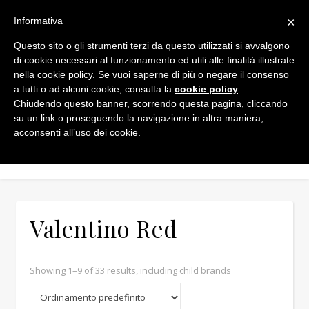
×
Informativa
Questo sito o gli strumenti terzi da questo utilizzati si avvalgono
di cookie necessari al funzionamento ed utili alle finalità illustrate
nella cookie policy. Se vuoi saperne di più o negare il consenso
a tutti o ad alcuni cookie, consulta la
cookie policy
.
Chiudendo questo banner, scorrendo questa pagina, cliccando
Min
Max
su un link o proseguendo la navigazione in altra maniera,
acconsenti all’uso dei cookie.
Valentino Red
Showing 1–9 of 33 results, including child brands