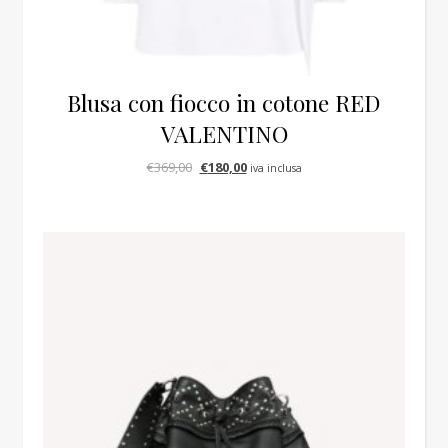
Blusa con fiocco in cotone RED
VALENTINO
Il prezzo originale era: €369,00.
Il prezzo attuale è: €180,00.
€
369,00
€
180,00
iva inclusa