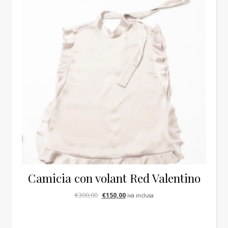
Camicia con volant Red Valentino
Il prezzo originale era: €300,00.
Il prezzo attuale è: €150,00.
€
300,00
€
150,00
iva inclusa