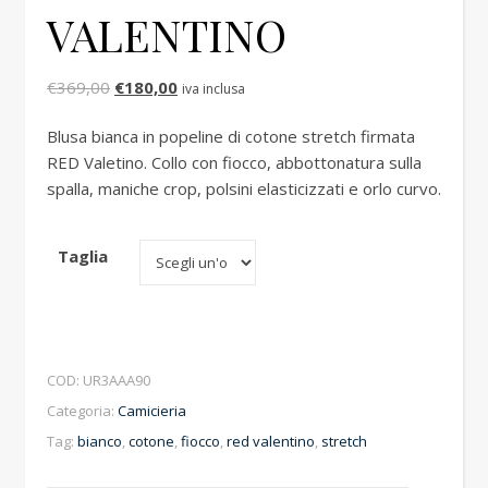
VALENTINO
Il prezzo originale era: €369,00.
Il prezzo attuale è: €180,00.
€
369,00
€
180,00
iva inclusa
Blusa bianca in popeline di cotone stretch firmata
RED Valetino. Collo con fiocco, abbottonatura sulla
spalla, maniche crop, polsini elasticizzati e orlo curvo.
Taglia
COD:
UR3AAA90
Categoria:
Camicieria
Tag:
bianco
,
cotone
,
fiocco
,
red valentino
,
stretch