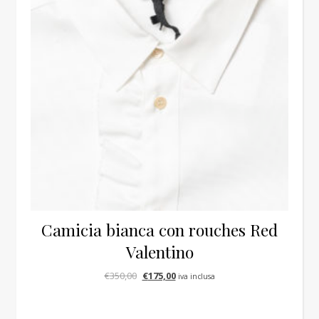
Camicia bianca con rouches Red
Valentino
Il prezzo originale era: €350,00.
Il prezzo attuale è: €175,00.
€
350,00
€
175,00
iva inclusa