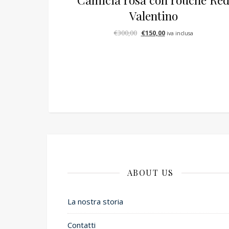
Valentino
Il prezzo originale era: €300,
Il prezzo attuale è: €
€
300,00
€
150,00
iva inclusa
ABOUT US
La nostra storia
Contatti