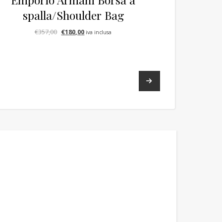
spalla/Shoulder Bag
Il prezzo originale era: €357,00.
Il prezzo attuale è: €180,00.
€
357,00
€
180,00
iva inclusa
→