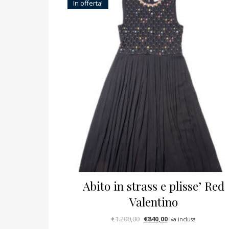
In offerta!
Abito in strass e plisse’ Red
Valentino
Il prezzo originale era: €1.20
Il prezzo attuale è: 
€
1.200,00
€
840,00
iva inclusa