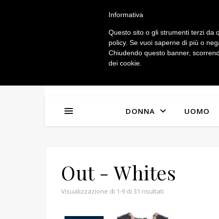
IL MIO ACCOUNT
Informativa
Questo sito o gli strumenti terzi da q
policy. Se vuoi saperne di più o neg
Chiudendo questo banner, scorrendo
dei cookie.
n
x
DONNA
UOMO
Out - Whites
Visualizzazione di 1-9 di 31 risultati