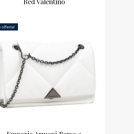
Red Valentino
n offerta!
Emporio Armani Borsa a