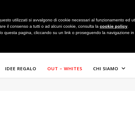
uesto utilizzati si avvalgono di cookie necessari al funzionamento ed utili 
are il consenso a tutti o ad alcuni cookie, consulta la
cookie policy
.
 questa pagina, cliccando su un link o proseguendo la navigazione in a
IDEE REGALO
OUT – WHITES
CHI SIAMO