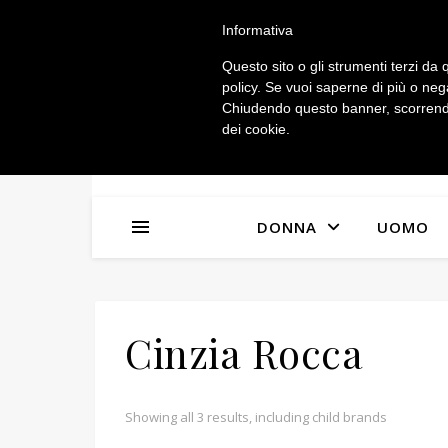
IL MIO ACCOUNT
Informativa
Questo sito o gli strumenti terzi da q
policy. Se vuoi saperne di più o neg
Chiudendo questo banner, scorrendo
dei cookie.
n
x
DONNA
UOMO
Cinzia Rocca
Showing all 3 results, including child brands