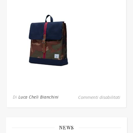
su zai
Di
Luca Cheli Bianchini
Commenti disabilitati
NEWS