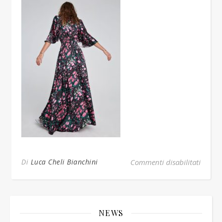
su WR
Di
Luca Cheli Bianchini
Commenti disabilitati
NEWS