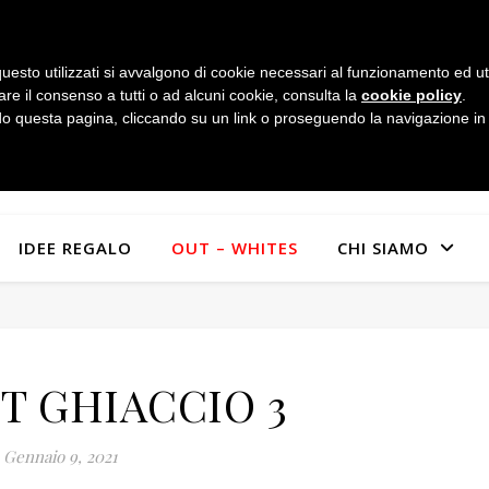
uesto utilizzati si avvalgono di cookie necessari al funzionamento ed utili 
are il consenso a tutti o ad alcuni cookie, consulta la
cookie policy
.
 questa pagina, cliccando su un link o proseguendo la navigazione in a
IDEE REGALO
OUT – WHITES
CHI SIAMO
FT GHIACCIO 3
Gennaio 9, 2021