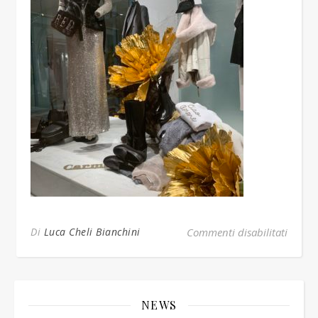
su vet
Di
Luca Cheli Bianchini
Commenti disabilitati
NEWS