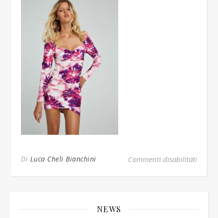
su tub
Di
Luca Cheli Bianchini
Commenti disabilitati
NEWS