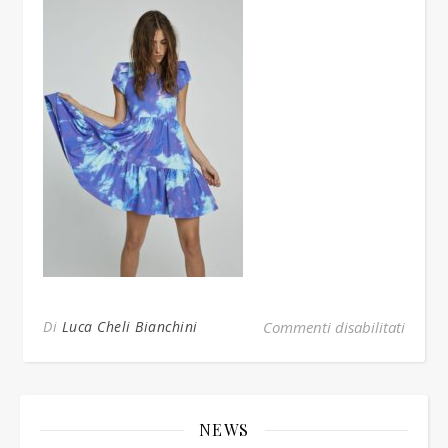
su tie 
Di
Luca Cheli Bianchini
Commenti disabilitati
NEWS