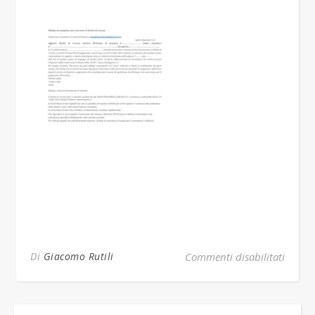
su ter
Di
Giacomo Rutili
Commenti disabilitati