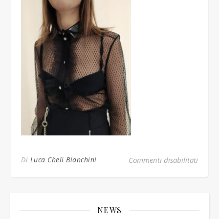
su IM
Di
Luca Cheli Bianchini
Commenti disabilitati
NEWS