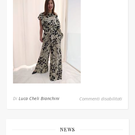
su ani
Di
Luca Cheli Bianchini
Commenti disabilitati
NEWS