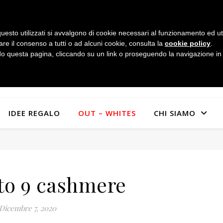
uesto utilizzati si avvalgono di cookie necessari al funzionamento ed utili 
are il consenso a tutti o ad alcuni cookie, consulta la
cookie policy
.
 questa pagina, cliccando su un link o proseguendo la navigazione in a
IDEE REGALO
OUT – WHITES
CHI SIAMO
to 9 cashmere
Dicembre 7, 2020