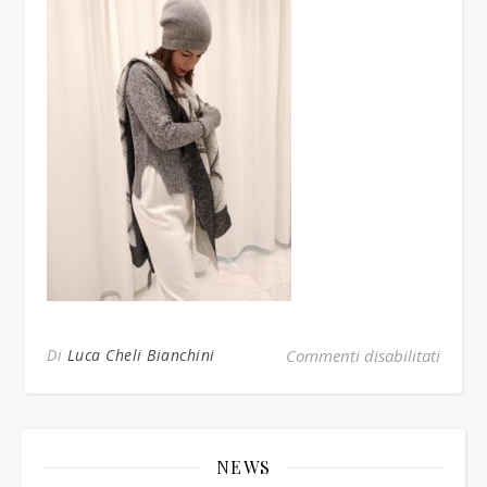
su com
Di
Luca Cheli Bianchini
Commenti disabilitati
NEWS