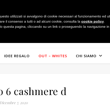
uesto utilizzati si avvalgono di cookie necessari al funzionamento ed utili 
are il consenso a tutti o ad alcuni cookie, consulta la
cookie policy
.
 questa pagina, cliccando su un link o proseguendo la navigazione in a
IDEE REGALO
OUT – WHITES
CHI SIAMO
o 6 cashmere d
Dicembre 7, 2020