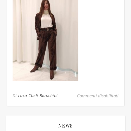
su com
Di
Luca Cheli Bianchini
Commenti disabilitati
NEWS