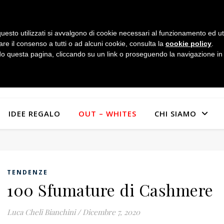
uesto utilizzati si avvalgono di cookie necessari al funzionamento ed utili 
are il consenso a tutti o ad alcuni cookie, consulta la
cookie policy
.
 questa pagina, cliccando su un link o proseguendo la navigazione in a
IDEE REGALO
OUT – WHITES
CHI SIAMO
TENDENZE
100 Sfumature di Cashmere
Luca Cheli Bianchini
/
Dicembre 7, 2020