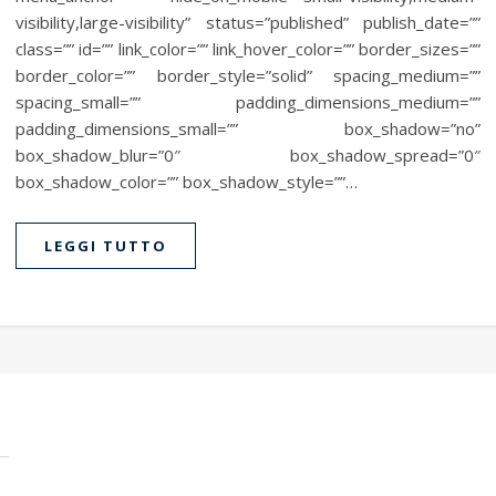
visibility,large-visibility” status=”published” publish_date=””
class=”” id=”” link_color=”” link_hover_color=”” border_sizes=””
border_color=”” border_style=”solid” spacing_medium=””
spacing_small=”” padding_dimensions_medium=””
padding_dimensions_small=”” box_shadow=”no”
box_shadow_blur=”0″ box_shadow_spread=”0″
box_shadow_color=”” box_shadow_style=””…
LEGGI TUTTO