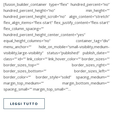
[fusion_builder_container type=”flex” hundred_percent=”no”
hundred_percent_height=”no” min_height=””
hundred_percent_height_scroll=”no” align_content=”stretch”
flex_align_items=”flex-start” flex_justify_content=”flex-start”
flex_column_spacing=””
hundred_percent_height_center_content=”yes”
equal_height_columns=”no” container_tag=”div”
menu_anchor=”” hide_on_mobile=”small-visibility,medium-
visibility,large-visibility” status=”published” publish_date=””
class=”” id=”” link_color=”” link_hover_color=”” border_sizes=””
border_sizes_top=”” border_sizes_right=””
border_sizes_bottom=”” border_sizes_left=””
border_color=”” border_style=”solid” spacing_medium=””
margin_top_medium=”” margin_bottom_medium=””
spacing_small=”” margin_top_small=””…
LEGGI TUTTO