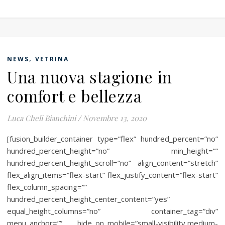
,
NEWS
VETRINA
Una nuova stagione in
comfort e bellezza
Luca Cheli Bianchini
/
Novembre 13, 2020
[fusion_builder_container type=”flex” hundred_percent=”no”
hundred_percent_height=”no” min_height=””
hundred_percent_height_scroll=”no” align_content=”stretch”
flex_align_items=”flex-start” flex_justify_content=”flex-start”
flex_column_spacing=””
hundred_percent_height_center_content=”yes”
equal_height_columns=”no” container_tag=”div”
menu_anchor=”” hide_on_mobile=”small-visibility,medium-