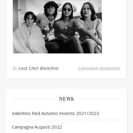
su tu
Di
Luca Cheli Bianchini
Commenti disabilitati
NEWS
Valentino Red Autunno Inverno 2021/2022
Campagna Acquisti 2022