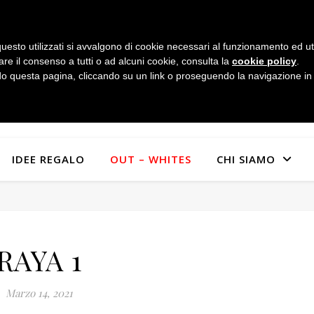
uesto utilizzati si avvalgono di cookie necessari al funzionamento ed utili 
are il consenso a tutti o ad alcuni cookie, consulta la
cookie policy
.
 questa pagina, cliccando su un link o proseguendo la navigazione in a
IDEE REGALO
OUT – WHITES
CHI SIAMO
RAYA 1
Marzo 14, 2021