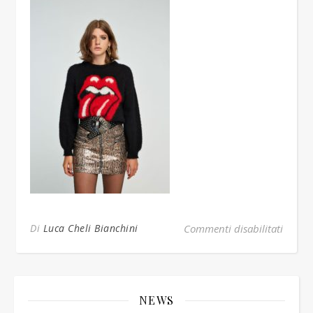
su pul
Di
Luca Cheli Bianchini
Commenti disabilitati
NEWS