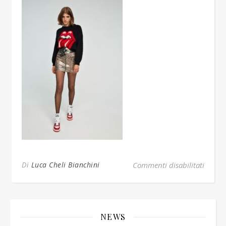
su pull
Di
Luca Cheli Bianchini
Commenti disabilitati
NEWS