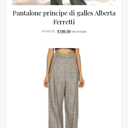
Pantalone principe di galles Alberta
Ferretti
Il prezzo originale era: €590,00.
Il prezzo attuale è: €180,00.
€
590,00
€
180,00
iva inclusa