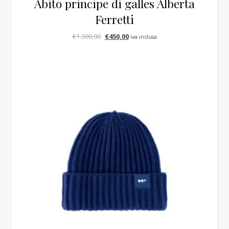
Abito principe di galles Alberta
Ferretti
Il prezzo originale era: €1.300,00.
Il prezzo attuale è: €450,00.
€
1.300,00
€
450,00
iva inclusa