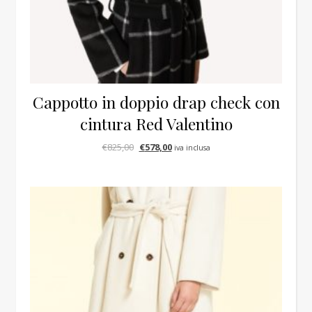
Cappotto in doppio drap check con
cintura Red Valentino
Il prezzo originale era: €825,00.
Il prezzo attuale è: €578,00.
€
825,00
€
578,00
iva inclusa