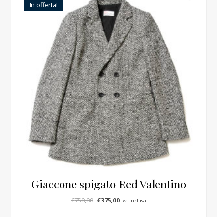
In offerta!
Giaccone spigato Red Valentino
Il prezzo originale era: €750,00.
Il prezzo attuale è: €375,00.
€
750,00
€
375,00
iva inclusa