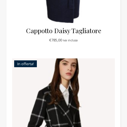
Cappotto Daisy Tagliatore
€
785,00
iva inclusa
In offerta!