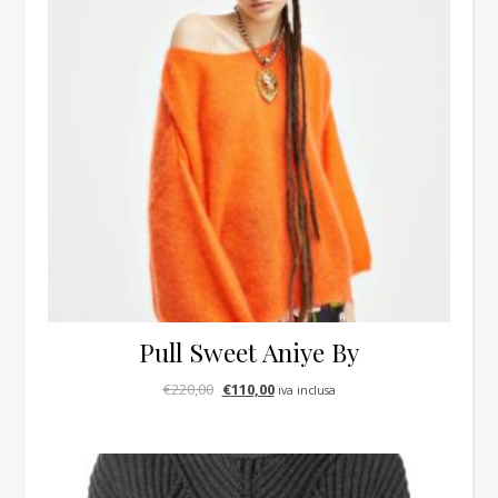
Pull Sweet Aniye By
Il prezzo originale era: €220,00.
Il prezzo attuale è: €110,00.
€
220,00
€
110,00
iva inclusa