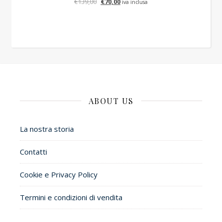
Il prezzo originale era: €139,00.
Il prezzo attuale è: €70,00.
€
139,00
€
70,00
iva inclusa
ABOUT US
La nostra storia
Contatti
Cookie e Privacy Policy
Termini e condizioni di vendita