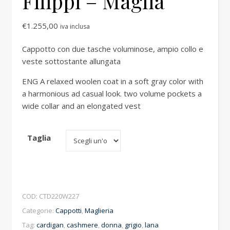
Filippi – Maglia
€
1.255,00
iva inclusa
Cappotto con due tasche voluminose, ampio collo e
veste sottostante allungata
ENG A relaxed woolen coat in a soft gray color with
a harmonious ad casual look. two volume pockets a
wide collar and an elongated vest
Taglia
COD:
CTD220W227
Categorie:
Cappotti
,
Maglieria
Tag:
cardigan
,
cashmere
,
donna
,
grigio
,
lana