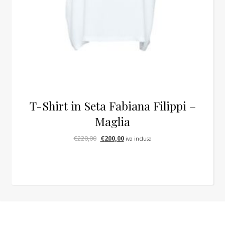
T-Shirt in Seta Fabiana Filippi –
Maglia
Il prezzo originale era: €220,00.
Il prezzo attuale è: €200,00.
€
220,00
€
200,00
iva inclusa