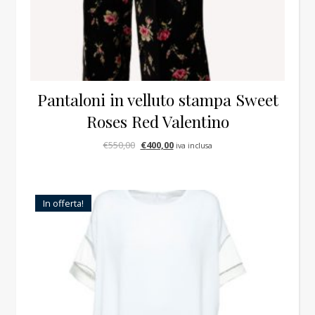
Pantaloni in velluto stampa Sweet
Roses Red Valentino
Il prezzo originale era: €550,00.
Il prezzo attuale è: €400,00.
€
550,00
€
400,00
iva inclusa
In offerta!