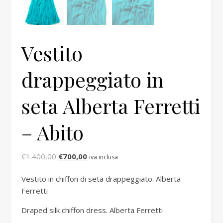
Vestito
drappeggiato in
seta Alberta Ferretti
– Abito
Il prezzo originale era: €1.400,00.
Il prezzo attuale è: €700,00.
€
1.400,00
€
700,00
iva inclusa
Vestito in chiffon di seta drappeggiato. Alberta
Ferretti
Draped silk chiffon dress. Alberta Ferretti