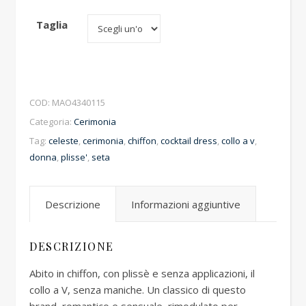
Taglia
COD:
MAO4340115
Categoria:
Cerimonia
Tag:
celeste
,
cerimonia
,
chiffon
,
cocktail dress
,
collo a v
,
donna
,
plisse'
,
seta
Descrizione
Informazioni aggiuntive
DESCRIZIONE
Abito in chiffon, con plissè e senza applicazioni, il
collo a V, senza maniche. Un classico di questo
brand, romantico e sensuale, rimodulato per