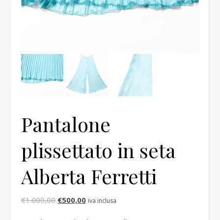
Pantalone
plissettato in seta
Alberta Ferretti
Il prezzo originale era: €1.000,00.
Il prezzo attuale è: €500,00.
€
1.000,00
€
500,00
iva inclusa