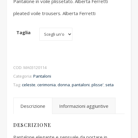
Pantalone in voile plissetato. Alberta Ferretti
pleated voile trousers. Alberta Ferretti
Taglia
COD:
MA03120114
Categoria:
Pantaloni
Tag:
celeste
,
cerimonia
,
donna
,
pantaloni
,
plisse'
,
seta
Descrizione
Informazioni aggiuntive
DESCRIZIONE
Pantalone elegante e sensuale da portare in