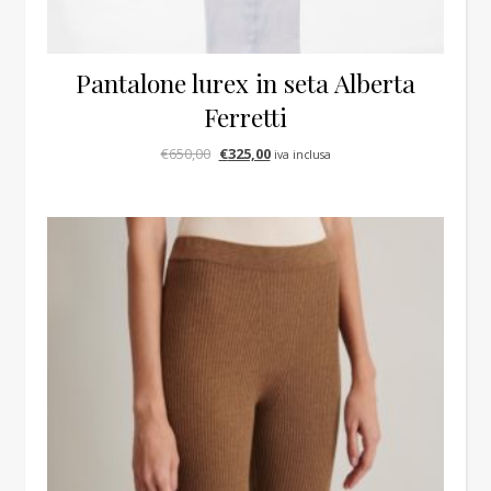
Pantalone lurex in seta Alberta
Ferretti
Il prezzo originale era: €650,00.
Il prezzo attuale è: €325,00.
€
650,00
€
325,00
iva inclusa