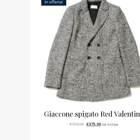
In offerta!
Giaccone spigato Red Valenti
Il prezzo originale era: €750,
Il prezzo attuale è: €
€
750,00
€
375,00
iva inclusa