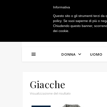
IL MIO ACCOUNT
Informativa
Questo sito o gli strumenti terzi da q
policy. Se vuoi saperne di più o neg
Chiudendo questo banner, scorrendo
dei cookie.
n
x
DONNA
UOMO
Giacche
Visualizzazione del risultato