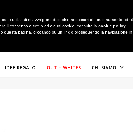
uesto utilizzati si avvalgono di cookie necessari al funzionamento ed utili 
are il consenso a tutti o ad alcuni cookie, consulta la
cookie policy
.
 questa pagina, cliccando su un link o proseguendo la navigazione in a
IDEE REGALO
OUT – WHITES
CHI SIAMO