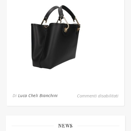
su ner
Di
Luca Cheli Bianchini
Commenti disabilitati
NEWS