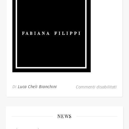
su logo
Di
Luca Cheli Bianchini
Commenti disabilitati
NEWS