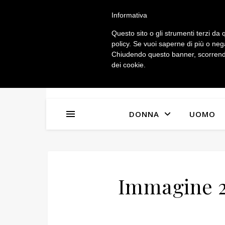
IL MIO ACCOUNT
Informativa
Questo sito o gli strumenti terzi da q
policy. Se vuoi saperne di più o neg
Chiudendo questo banner, scorrendo
dei cookie.
DONNA
UOMO
Immagine 2