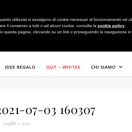
uesto utilizzati si avvalgono di cookie necessari al funzionamento ed utili 
are il consenso a tutti o ad alcuni cookie, consulta la
cookie policy
.
 questa pagina, cliccando su un link o proseguendo la navigazione in a
IDEE REGALO
OUT – WHITES
CHI SIAMO
021-07-03 160307
Luglio 3, 2021