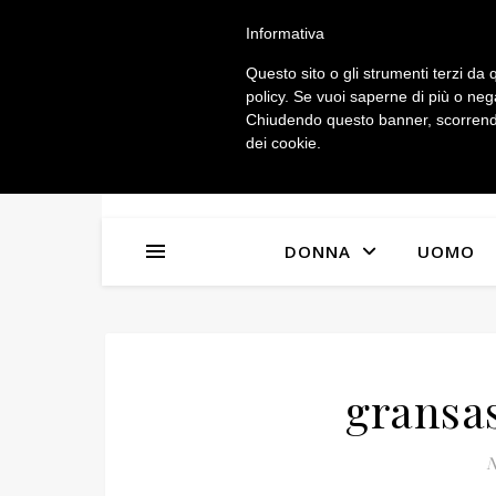
IL MIO ACCOUNT
Informativa
Questo sito o gli strumenti terzi da q
policy. Se vuoi saperne di più o neg
Chiudendo questo banner, scorrendo
dei cookie.
DONNA
UOMO
gransa
N