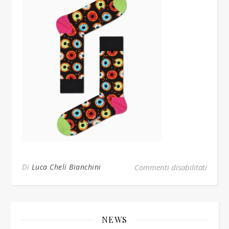
su do
Di
Luca Cheli Bianchini
Commenti disabilitati
NEWS