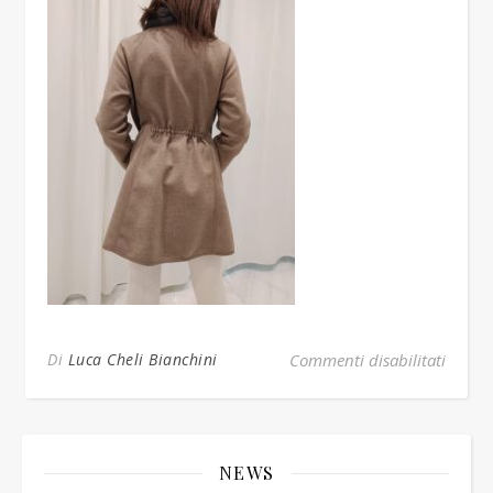
su com
Di
Luca Cheli Bianchini
Commenti disabilitati
NEWS