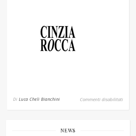
su cin
Di
Luca Cheli Bianchini
Commenti disabilitati
NEWS