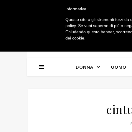
IL MIO ACCOUNT
Informativa
Questo sito o gli strumenti terzi da q
policy. Se vuoi saperne di più o neg
Chiudendo questo banner, scorrendo
dei cookie.
DONNA
UOMO
cint
N