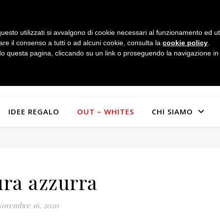
uesto utilizzati si avvalgono di cookie necessari al funzionamento ed utili 
are il consenso a tutti o ad alcuni cookie, consulta la
cookie policy
.
 questa pagina, cliccando su un link o proseguendo la navigazione in a
IDEE REGALO
OUT – WHITES
CHI SIAMO
ura azzurra
ovembre 16, 2020