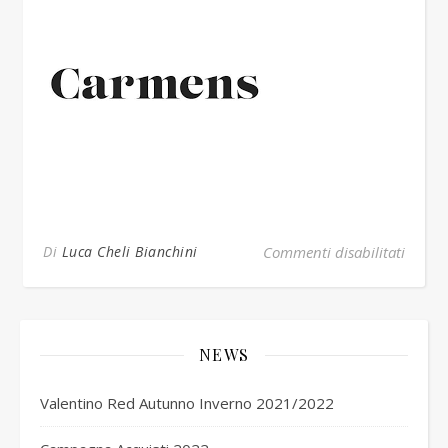
su ca
Di
Luca Cheli Bianchini
Commenti disabilitati
NEWS
Valentino Red Autunno Inverno 2021/2022