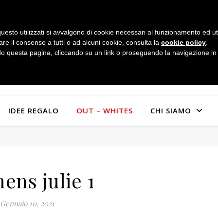
uesto utilizzati si avvalgono di cookie necessari al funzionamento ed utili 
are il consenso a tutti o ad alcuni cookie, consulta la
cookie policy
.
 questa pagina, cliccando su un link o proseguendo la navigazione in a
IDEE REGALO
OUT – WHITES
CHI SIAMO
ens julie 1
Gennaio 10, 2021