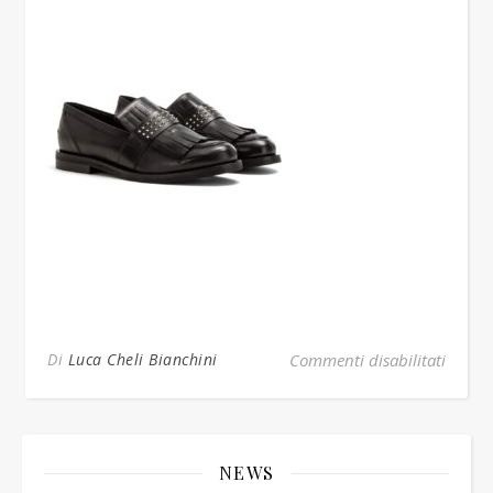
su car
Di
Luca Cheli Bianchini
Commenti disabilitati
NEWS