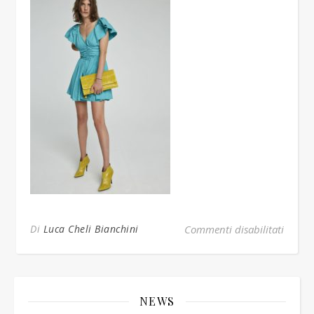
su BUS
Di
Luca Cheli Bianchini
Commenti disabilitati
NEWS