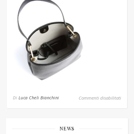
su bor
Di
Luca Cheli Bianchini
Commenti disabilitati
NEWS