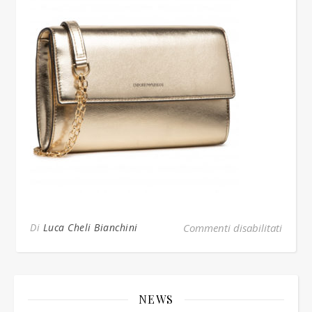
su bor
Di
Luca Cheli Bianchini
Commenti disabilitati
NEWS