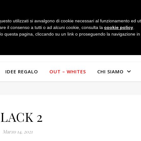
uesto utilizzati si avvalgono di cookie necessari al funzionamento ed utili 
are il consenso a tutti o ad alcuni cookie, consulta la
cookie policy
.
 questa pagina, cliccando su un link o proseguendo la navigazione in a
IDEE REGALO
OUT – WHITES
CHI SIAMO
LACK 2
Marzo 14, 2021