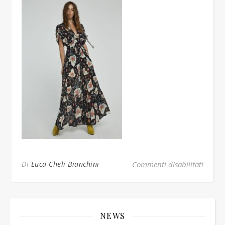
su BLA
Di
Luca Cheli Bianchini
Commenti disabilitati
NEWS