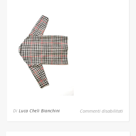
su Bia
Di
Luca Cheli Bianchini
Commenti disabilitati