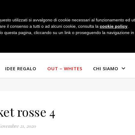
uesto utilizzati si avvalgono di cookie necessari al funzionamento ed utili 
are il consenso a tutti o ad alcuni cookie, consulta la
cookie policy
.
 questa pagina, cliccando su un link o proseguendo la navigazione in a
IDEE REGALO
OUT – WHITES
CHI SIAMO
ket rosse 4
ovembre 21, 2020