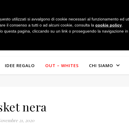
uesto utilizzati si avvalgono di cookie necessari al funzionamento ed utili 
are il consenso a tutti o ad alcuni cookie, consulta la
cookie policy
.
 questa pagina, cliccando su un link o proseguendo la navigazione in a
IDEE REGALO
OUT – WHITES
CHI SIAMO
sket nera
ovembre 21, 2020