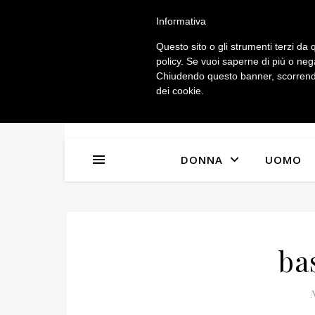
IL MIO ACCOUNT
Informativa
Questo sito o gli strumenti terzi da q
policy. Se vuoi saperne di più o neg
Chiudendo questo banner, scorrendo
dei cookie.
DONNA
UOMO
ba
N