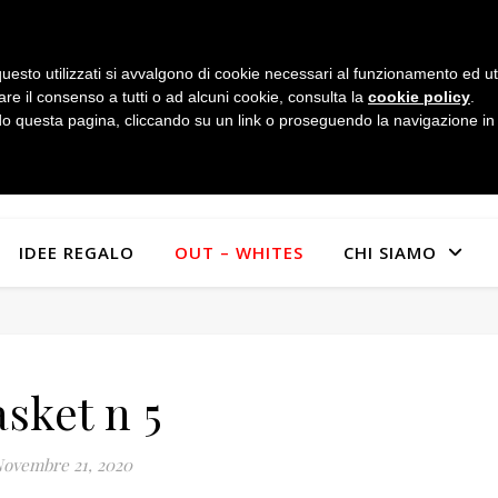
uesto utilizzati si avvalgono di cookie necessari al funzionamento ed utili 
are il consenso a tutti o ad alcuni cookie, consulta la
cookie policy
.
 questa pagina, cliccando su un link o proseguendo la navigazione in a
IDEE REGALO
OUT – WHITES
CHI SIAMO
asket n 5
ovembre 21, 2020