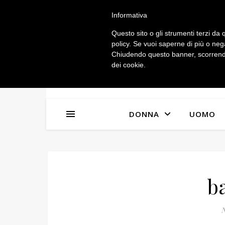
IL MIO ACCOUNT
Informativa
Questo sito o gli strumenti terzi da q
policy. Se vuoi saperne di più o neg
Chiudendo questo banner, scorrendo
dei cookie.
DONNA
UOMO
b
N