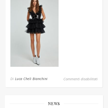
su abi
Di
Luca Cheli Bianchini
Commenti disabilitati
NEWS